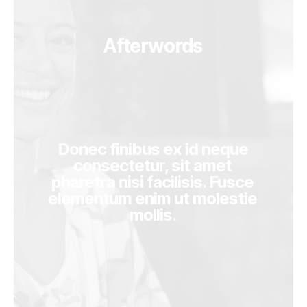
Afterwords
Donec finibus ex id neque
consectetur, sit amet
pharetra nisi facilisis. Fusce
elementum enim ut molestie
mollis.