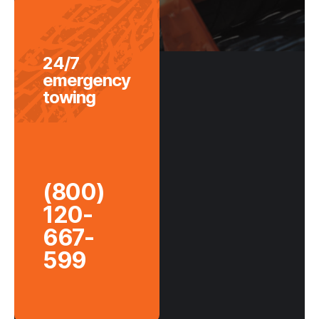
24/7
emergency
towing
(800)
120-
667-
599