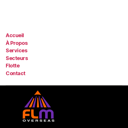
your products and services can help people.
Accueil
À Propos
Services
Secteurs
Flotte
Contact