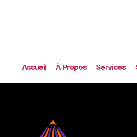
[wooco
Accueil
À Propos
Services