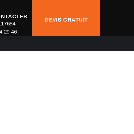
ONTACTER
DEVIS GRATUIT
117654
4 29 46