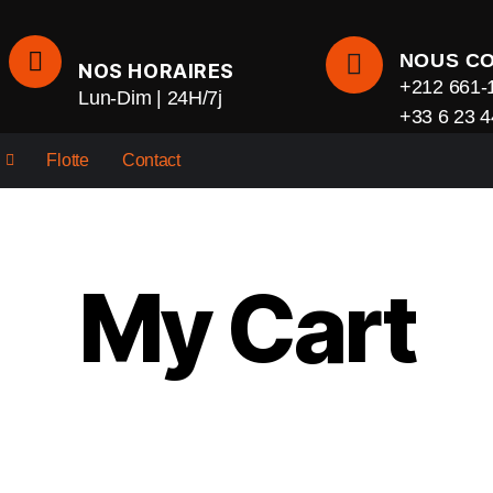
NOUS C
NOS HORAIRES
+212 661-
Lun-Dim | 24H/7j
+33 6 23 4
Flotte
Contact
My Cart