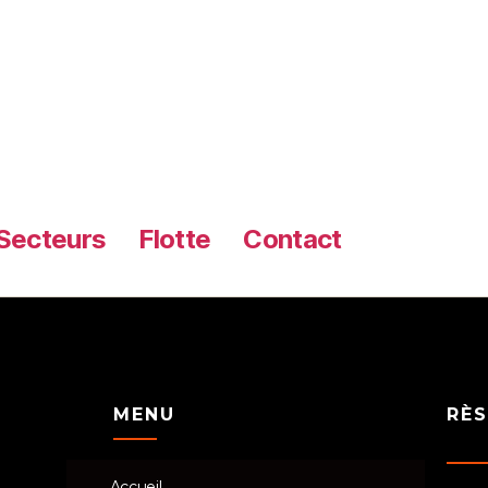
mmerce_cart]
Secteurs
Flotte
Contact
MENU
RÈS
Accueil